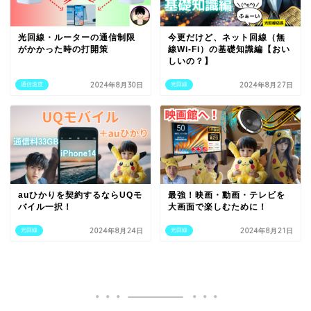
光回線・ルーターの通信制限
今更だけど、ネット回線（無
がかかった時の打開策
線Wi-Fi）の基礎知識編【おい
しいの？】
2024年8月30日
2024年8月27日
通信速度
光回線
auひかりを契約するならUQモ
最強！映画・動画・テレビを
バイル一択！
大画面で楽しむために！
2024年8月24日
2024年8月21日
光回線
光回線