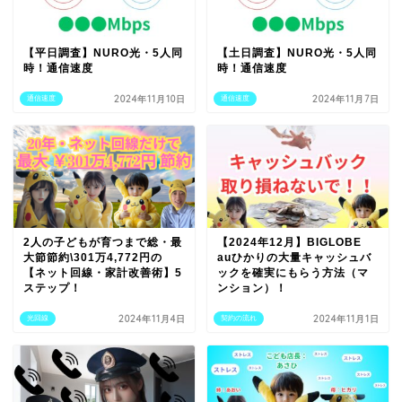
【平日調査】NURO光・5人同
【土日調査】NURO光・5人同
時！通信速度
時！通信速度
2024年11月10日
2024年11月7日
通信速度
通信速度
2人の子どもが育つまで総・最
【2024年12月】BIGLOBE
大節節約\301万4,772円の
auひかりの大量キャッシュバ
【ネット回線・家計改善術】5
ックを確実にもらう方法（マ
ステップ！
ンション）！
2024年11月4日
2024年11月1日
光回線
契約の流れ