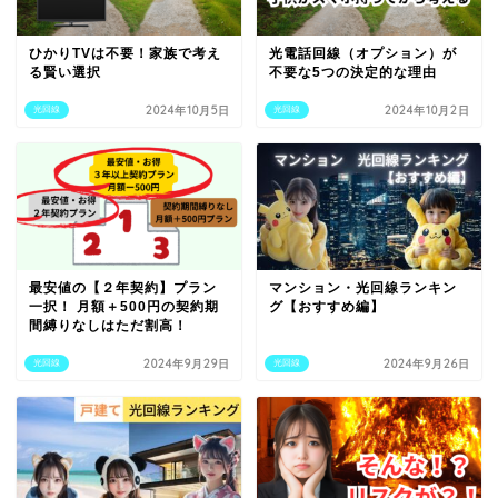
ひかりTVは不要！家族で考え
光電話回線（オプション）が
る賢い選択
不要な5つの決定的な理由
2024年10月5日
2024年10月2日
光回線
光回線
最安値の【２年契約】プラン
マンション・光回線ランキン
一択！ 月額＋500円の契約期
グ【おすすめ編】
間縛りなしはただ割高！
2024年9月29日
2024年9月26日
光回線
光回線