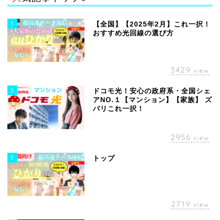
1
【全国】【2025年2月】これ一択！
おすすめ光回線の選び方
3429
view
2
ドコモ光！安心の政府系・全国シェ
アNO.１【マンション】【家族】 ズ
バリこれ一択！
2956
view
3
トップ
2719
view