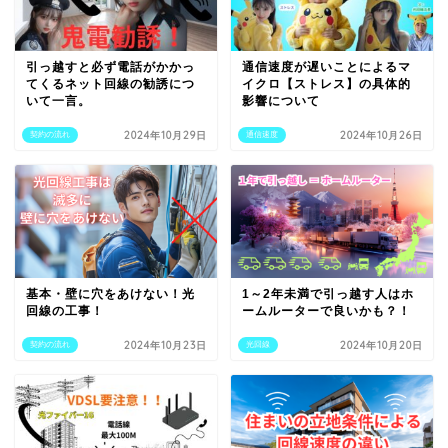
引っ越すと必ず電話がかかっ
通信速度が遅いことによるマ
てくるネット回線の勧誘につ
イクロ【ストレス】の具体的
いて一言。
影響について
2024年10月29日
2024年10月26日
契約の流れ
通信速度
基本・壁に穴をあけない！光
1～2年未満で引っ越す人はホ
回線の工事！
ームルーターで良いかも？！
2024年10月23日
2024年10月20日
契約の流れ
光回線