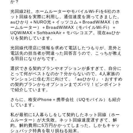
か？
光回線2社。ホームルーターやモバイルWi-Fiを6社のネ
ット回線を実際に利用し、通信速度を測ってきました。
auひかり＋NURO光＋イッツコム＋BroadWiMAX（ホ
ームルーター）＋BroadWiMAX（モバイルWi-Fi）＋
UQWiMAX＋SoftbankAir＋モバレコエア。現在auひか
りを契約しています。
光回線代理店に情報を求めて電話したつもりが、意外と
電話先の担当者が間違った回答言うので、こっちが教え
る羽目になりがちです。
選択できる契約プランやオプションが多すぎて、自分に
とって何がベストなのか？分からないので、4人家族の
マンションに住む方に向けて、『auひかり』・おすすめ
の契約プランからオプションまでズバリ！ピンポイント
で紹介しています。
さらに、格安iPhone＋携帯会社（UQモバイル）も紹介
しています。
私が最初に1人暮らしをして契約したネット回線（ホー
ムルーター）が大失敗。ネット回線速度遅すぎて、解
約。解約費用に5万円かかってしまった。しかもキャッ
シュバック特典を取り損ねる始末。