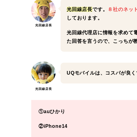
光回線店長
です。
８社のネッ
しております。
光回線店長
光回線代理店に情報を求めて
た回答を言うので、
こっちが
UQモバイルは、コスパが良
光回線店長
①auひかり
②iPhone14