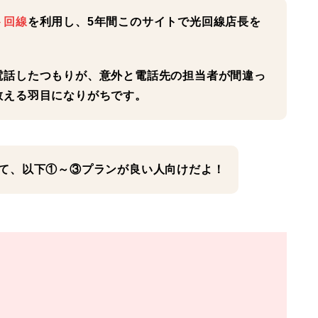
ト回線
を利用し、
5年間
このサイトで光回線店長を
電話したつもりが、意外と電話先の担当者が間違っ
教える羽目に
なりがちです。
くて、以下①～③プランが良い人向けだよ！