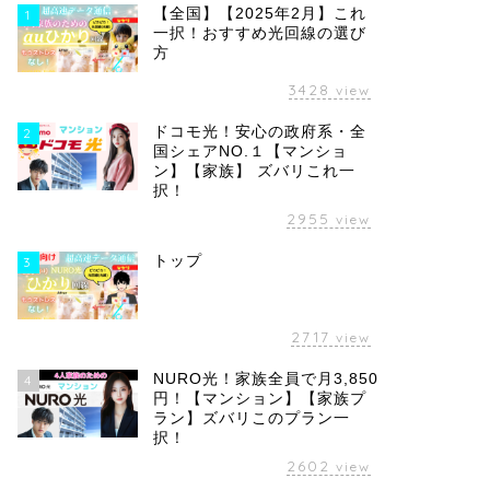
【全国】【2025年2月】これ
1
一択！おすすめ光回線の選び
方
3428
view
ドコモ光！安心の政府系・全
2
国シェアNO.１【マンショ
ン】【家族】 ズバリこれ一
択！
2955
view
トップ
3
2717
view
NURO光！家族全員で月3,850
4
円！【マンション】【家族プ
ラン】ズバリこのプラン一
択！
2602
view