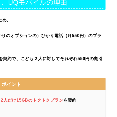
なく、UQモバイルの理由
ため。
かりのオプションの）ひかり電話（月550円）のプラ
を契約で、こども２人に対してそれぞれ550円の割引
ポイント
も
2
人
だけ
15GBのトクトクプラン
を契約