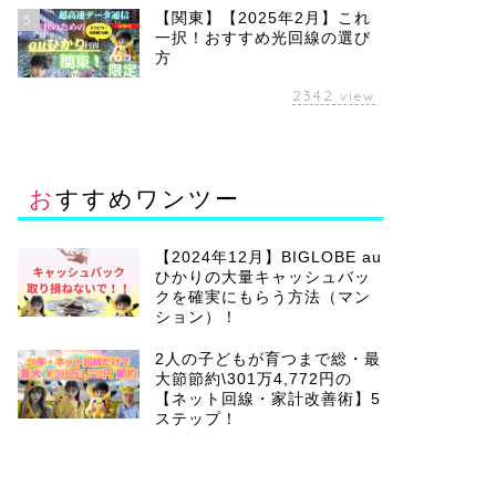
【関東】【2025年2月】これ
5
一択！おすすめ光回線の選び
方
2342
view
おすすめワンツー
【2024年12月】BIGLOBE au
ひかりの大量キャッシュバッ
クを確実にもらう方法（マン
ション）！
2人の子どもが育つまで総・最
大節節約\301万4,772円の
【ネット回線・家計改善術】5
ステップ！