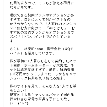
た回答言うので、こっちが教える羽目に
なりがちです。
選択できる契約プランやオプションが多
すぎて、自分にとって何がベストなの
か？分からないので、4人家族のマンショ
ンに住む方に向けて、『auひかり』・お
すすめの契約プランからオプションまで
ズバリ！ピンポイントで紹介していま
す。
さらに、格安iPhone＋携帯会社（UQモ
バイル）も紹介しています。
私が最初に1人暮らしをして契約したネッ
ト回線（ホームルーター）が大失敗。ネ
ット回線速度遅すぎて、解約。解約費用
に5万円かかってしまった。しかもキャッ
シュバック特典を取り損ねる始末。
私のサイトを見て、そんな人を1人でも減
らしたい！
現実的！大量キャッシュバックで国内旅
行や好きな家電や家具を手にして欲し
い！ (^▽^)/